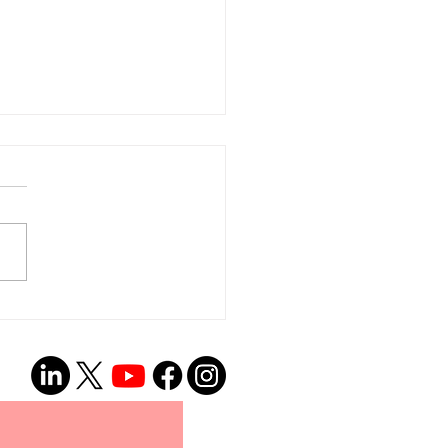
onto Proclaims
guage Access and
ocacy Day 2026!