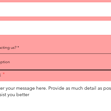
acting us?
x