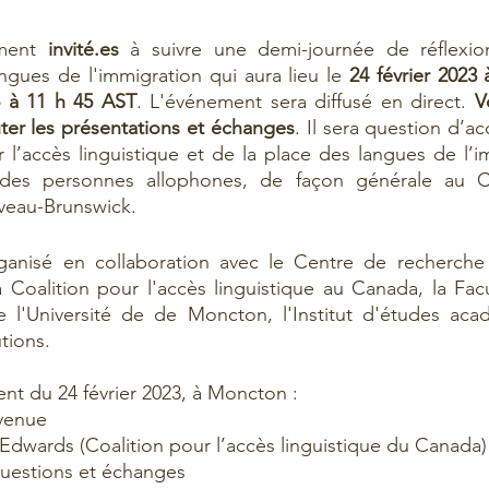
ment 
invité.es
 à suivre une demi-journée de réflexion 
angues de l'immigration qui aura lieu le 
24 février 2023 à
 à 11 h 45 AST
. L'événement sera diffusé en direct. 
V
ter les présentations et échanges
. Il sera question d’acc
 l’accès linguistique et de la place des langues de l’i
des personnes allophones, de façon générale au Ca
eau-Brunswick.  
anisé en collaboration avec le Centre de recherche e
 Coalition pour l'accès linguistique au Canada, la Facu
e l'Université de de Moncton, l'Institut d'études acad
ions. 
nt du 24 février 2023, à Moncton : 
venue 
r-Edwards (Coalition pour l’accès linguistique du Canada)
questions et échanges 