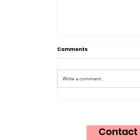
Comments
Write a comment...
From a Day to a
Movement: The Evolution
of Language Advocacy
Day in Canada
Contact