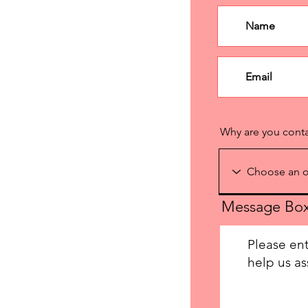
Why are you cont
Message Bo