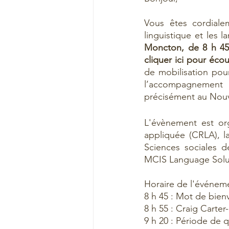
Vous êtes cordiale
linguistique et les l
Moncton, de 8 h 45
cliquer 
ici
 pour écou
de mobilisation pour
l’accompagnement 
précisément au Nouv
L'évènement est org
appliquée (CRLA), la
Sciences sociales d
MCIS Language Solut
Horaire de l'événeme
8 h 45 : Mot de bien
8 h 55 : Craig Carte
9 h 20 : Période de 