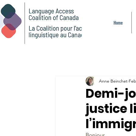
Home
Anne Beinchet
Feb
Demi-jou
justice 
l’immig
Bonjour,