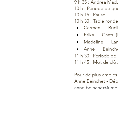
9 h 35 : Andrea MacL
10 h : Période de qu
10 h 15 : Pause
10 h 30 : Table ronde
Carmen      Budi
Erika      Cantu
Madeline      L
Anne      Beinch
11 h 30 : Période de
11 h 45 : Mot de clôt
Pour de plus amples
Anne Beinchet - Dép
anne.beinchet@umo